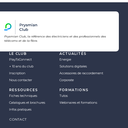
Prysmian Club, la référence des électriciens et des professionnels des
télécoms et de la fibre.
LE CLUB
ACTUALITÉS
PlayToConnect
Energie
+ 10 ans du club
Solutions digitales
Inscription
Accessoires de raccordement
Nous contacter
Corporate
RESSOURCES
FORMATIONS
Fiches techniques
Tutos
Catalogues et brochures
Webinaires et formations
Infos pratiques
CONTACT