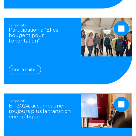
Corporate
Participation à “Elles
bougent pour
l’orientation”
Lire la suite…
Corporate
En 2024, accompagner
toujours plus la transition
énergétique