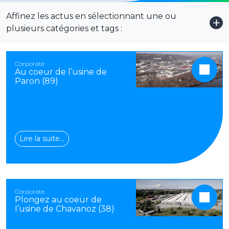
Affinez les actus en sélectionnant une ou
Voi
plusieurs catégories et tags :
Corporate
Au coeur de l’usine de
Paron (89)
Lire la suite…
Corporate
Plongez au coeur de
l’usine de Chavanoz (38)