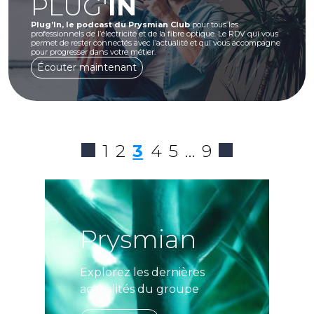
PLUG'
IN
Plug’In, le podcast du Prysmian Club
pour tous les
professionnels de l’électricité et de la fibre optique. Le RDV qui vous
permet de rester connectés avec l’actualité et qui vous accompagne
pour progresser dans votre métier.
Écouter maintenant
1
2
3
4
5
…
9
Prysmian
Explorez les dernières
actualités du groupe