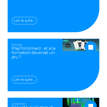
Lire la suite…
Energie
PlayToConnect : et si la
formation devenait un
jeu ?
Lire la suite…
Corporate