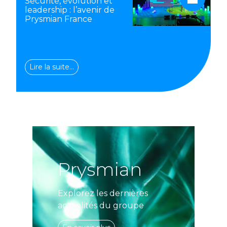
Sécurité, évolution et
leadership : l’avenir de
Prysmian France
Lire la suite…
Prysmian
Explorez les dernières
actualités du groupe