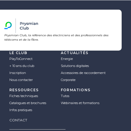
Prysmian Club, la référence des électriciens et des professionnels des
télécoms et de la fibre.
LE CLUB
ACTUALITÉS
PlayToConnect
Energie
+ 10 ans du club
Solutions digitales
Inscription
Accessoires de raccordement
Nous contacter
Corporate
RESSOURCES
FORMATIONS
Fiches techniques
Tutos
Catalogues et brochures
Webinaires et formations
Infos pratiques
CONTACT