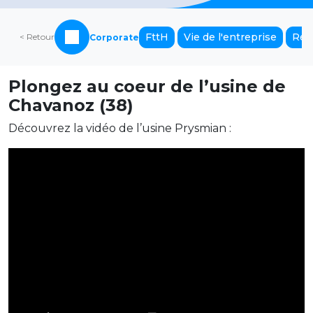
FttH
Vie de l'entreprise
Rés
< Retour
Corporate
Plongez au coeur de l’usine de
Chavanoz (38)
Découvrez la vidéo de l’usine Prysmian :