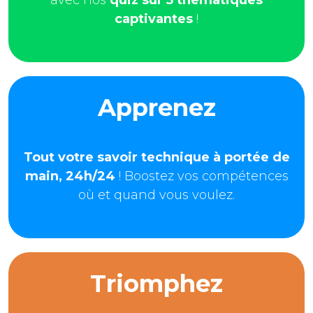
captivantes
!
Apprenez
Tout votre savoir technique à portée de
main, 24h/24
! Boostez vos compétences
où et quand vous voulez.
Triomphez