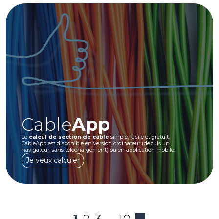
Cable
App
Le
calcul de section de câble
simple, facile et gratuit.
CableApp est disponible en version ordinateur (depuis un
navigateur, sans téléchargement) ou en application mobile.
Je veux calculer
1
2
3
…
10