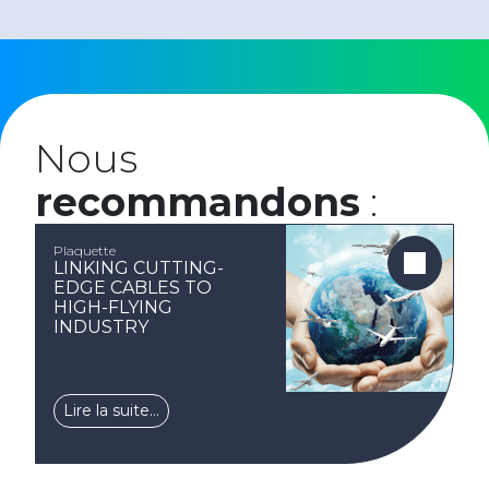
Nous
recommandons
:
Plaquette
LINKING CUTTING-
EDGE CABLES TO
HIGH-FLYING
INDUSTRY
Lire la suite…