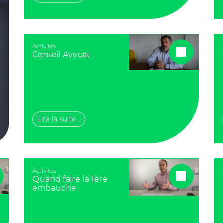
Activités
Conseil Avocat
Lire la suite…
Activités
Quand faire la 1ère
embauche