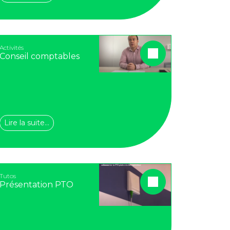
Activités
Conseil comptables
Lire la suite…
Tutos
Présentation PTO