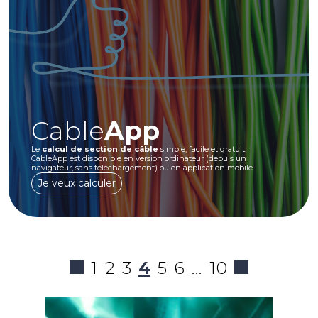
Cable
App
Le
calcul de section de câble
simple, facile et gratuit.
CableApp est disponible en version ordinateur (depuis un
navigateur, sans téléchargement) ou en application mobile.
Je veux calculer
1
2
3
4
5
6
…
10