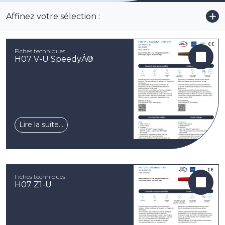
Affinez votre sélection :
Voi
Fiches techniques
H07 V-U SpeedyÂ®
Lire la suite…
Fiches techniques
H07 Z1-U