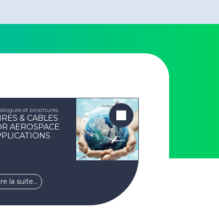
alogues et brochures
IRES & CABLES
OR AEROSPACE
PPLICATIONS
ire la suite…