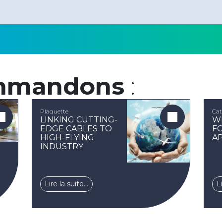
mmandons
:
Plaquette
Cat
LINKING CUTTING-
W
EDGE CABLES TO
F
HIGH-FLYING
A
INDUSTRY
Lire la suite…
L