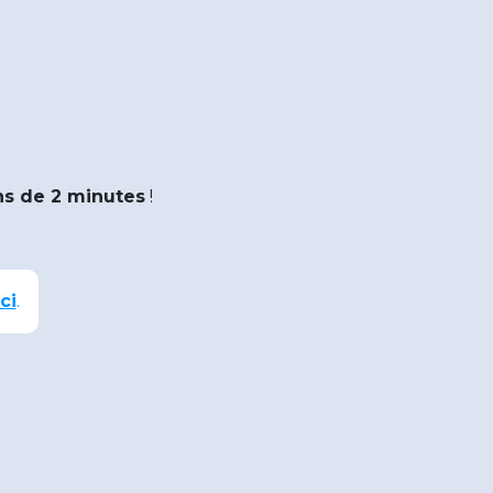
s de 2 minutes
!
ci
.