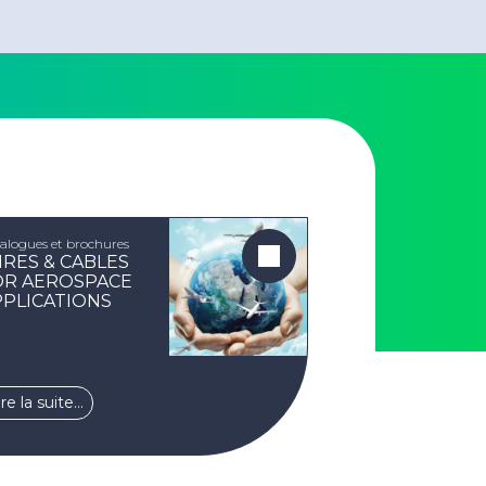
alogues et brochures
IRES & CABLES
OR AEROSPACE
PPLICATIONS
ire la suite…