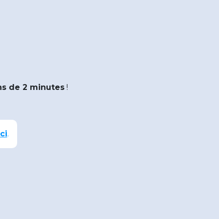
s de 2 minutes
!
ci
.