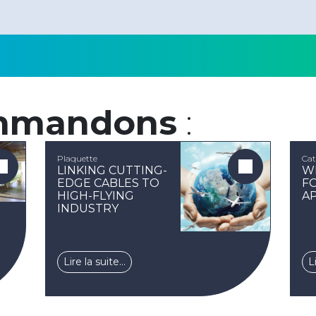
mmandons
:
Plaquette
Cat
LINKING CUTTING-
W
EDGE CABLES TO
F
HIGH-FLYING
A
INDUSTRY
Lire la suite…
L