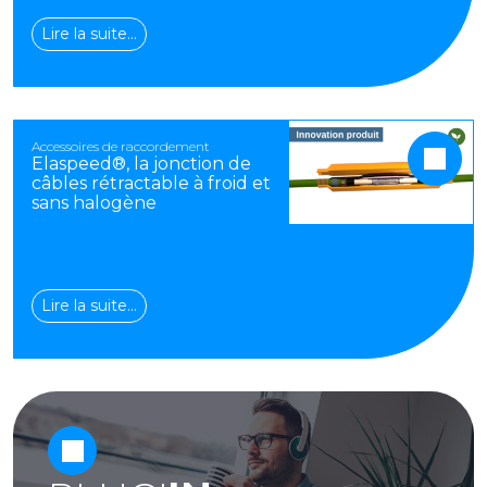
Lire la suite…
Accessoires de raccordement
Elaspeed®, la jonction de
câbles rétractable à froid et
sans halogène
Lire la suite…