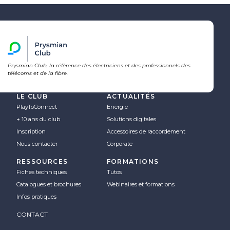
Prysmian Club, la référence des électriciens et des professionnels des
télécoms et de la fibre.
LE CLUB
ACTUALITÉS
PlayToConnect
Energie
+ 10 ans du club
Solutions digitales
Inscription
Accessoires de raccordement
Nous contacter
Corporate
RESSOURCES
FORMATIONS
Fiches techniques
Tutos
Catalogues et brochures
Webinaires et formations
Infos pratiques
CONTACT