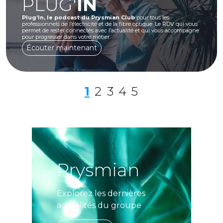
PLUG'
IN
Plug’In, le podcast du Prysmian Club
pour tous les
professionnels de l’électricité et de la fibre optique. Le RDV qui vous
permet de rester connectés avec l’actualité et qui vous accompagne
pour progresser dans votre métier.
Écouter maintenant
1
2
3
4
5
Page précédente
Page précé
Prysmian
Explorez les dernières
actualités du groupe