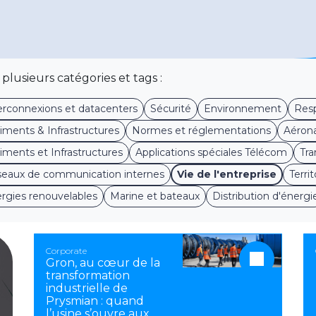
plusieurs catégories et tags :
erconnexions et datacenters
Sécurité
Environnement
Resp
iments & Infrastructures
Normes et réglementations
Aérona
iments et Infrastructures
Applications spéciales Télécom
Tra
eaux de communication internes
Vie de l'entreprise
Territ
rgies renouvelables
Marine et bateaux
Distribution d'énergi
Corporate
Gron, au cœur de la
transformation
industrielle de
Prysmian : quand
l’usine s’ouvre aux