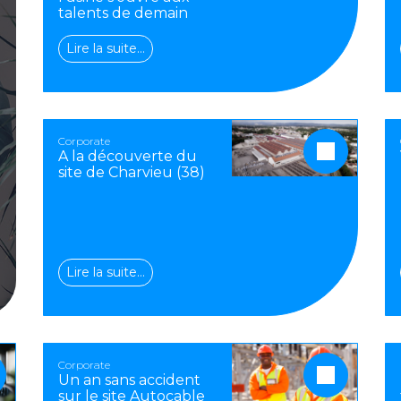
talents de demain
Lire la suite…
Corporate
A la découverte du
site de Charvieu (38)
Lire la suite…
Corporate
Un an sans accident
sur le site Autocable