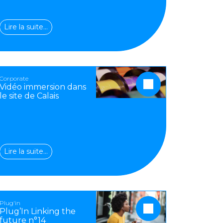
Lire la suite…
Corporate
Vidéo immersion dans
le site de Calais
Lire la suite…
Plug'in
Plug’In Linking the
future n°14