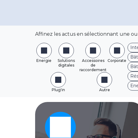
Affinez les actus en sélectionnant une ou 
Int
Bât
Energie
Solutions
Accessoires
Corporate
digitales
de
Bât
raccordement
Rés
Ene
Plug'in
Autre