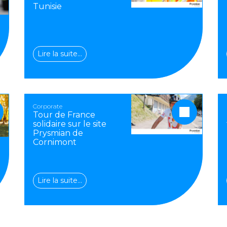
Tunisie
Lire la suite…
Corporate
Tour de France
solidaire sur le site
Prysmian de
Cornimont
Lire la suite…