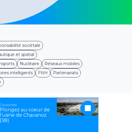
onsabilité sociétale
utique et spatial
nsports
Nucléaire
Réseaux mobiles
oires intelligents
FttH
Partenariats
e
Corporate
Plongez au coeur de
l’usine de Chavanoz
(38)