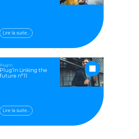
Lire la suite…
Plug'in
Plug’In Linking the
future n°11
Lire la suite…