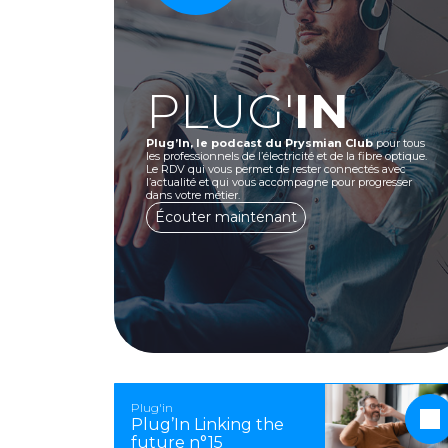
PLUG'
IN
Plug’In, le podcast du Prysmian Club
pour tous
les professionnels de l’électricité et de la fibre optique.
Le RDV qui vous permet de rester connectés avec
l’actualité et qui vous accompagne pour progresser
dans votre métier.
Écouter maintenant
Plug'in
Plug’In Linking the
future n°15