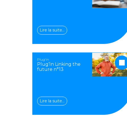
Lire la suite…
Plug'in
Plug’In Linking the
future n°13
Lire la suite…