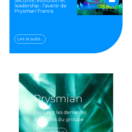
Sécurité, évolution et
leadership : l’avenir de
Prysmian France
Lire la suite…
Prysmian
Explorez les dernières
actualités du groupe