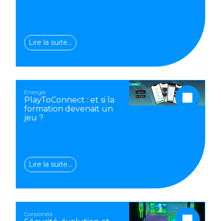
Lire la suite…
Energie
PlayToConnect : et si la
formation devenait un
jeu ?
Lire la suite…
Corporate