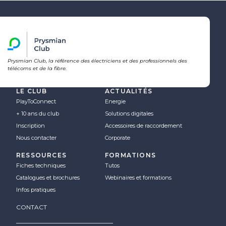
Prysmian Club, la référence des électriciens et des professionnels des
télécoms et de la fibre.
LE CLUB
ACTUALITÉS
PlayToConnect
Energie
+ 10 ans du club
Solutions digitales
Inscription
Accessoires de raccordement
Nous contacter
Corporate
RESSOURCES
FORMATIONS
Fiches techniques
Tutos
Catalogues et brochures
Webinaires et formations
Infos pratiques
CONTACT