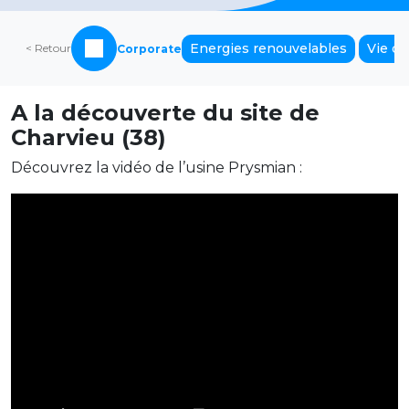
Energies renouvelables
Vie de
< Retour
Corporate
A la découverte du site de
Charvieu (38)
Découvrez la vidéo de l’usine Prysmian :