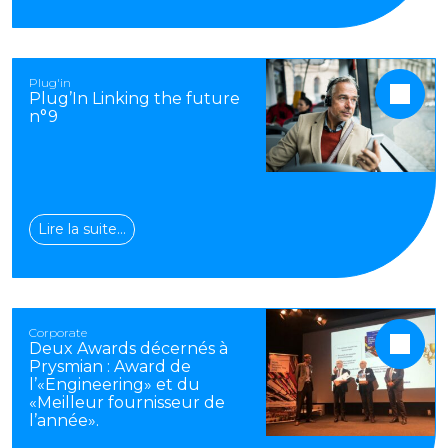
Plug'in
Plug’In Linking the future
n°9
Lire la suite…
Corporate
Deux Awards décernés à
Prysmian : Award de
l’«Engineering» et du
«Meilleur fournisseur de
l’année».