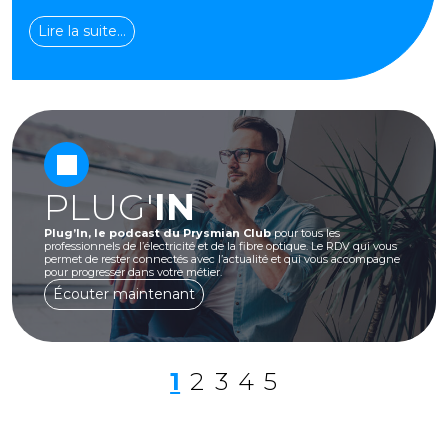
Lire la suite…
PLUG'
IN
Plug’In, le podcast du Prysmian Club
pour tous les
professionnels de l’électricité et de la fibre optique. Le RDV qui vous
permet de rester connectés avec l’actualité et qui vous accompagne
pour progresser dans votre métier.
Écouter maintenant
1
2
3
4
5
Page précédente
Page précé