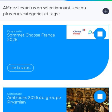
Affinez les actus en sélectionnant une ou
Voi
plusieurs catégories et tags :
Corporate
Sommet Choose France
2026
Lire la suite…
Corporate
Ambitions 2026 du groupe
Prysmian