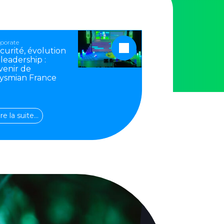
porate
curité, évolution
 leadership :
avenir de
ysmian France
ire la suite…