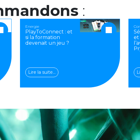
mmandons
:
Energie
Cor
PlayToConnect : et
Sé
si la formation
et
devenait un jeu ?
l’
Pr
Lire la suite…
L