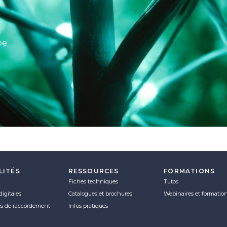
pe
LITÉS
RESSOURCES
FORMATIONS
Fiches techniques
Tutos
digitales
Catalogues et brochures
Webinaires et formatio
es de raccordement
Infos pratiques