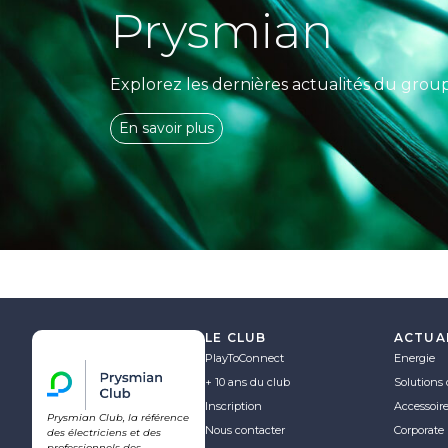
Prysmian
Explorez les dernières actualités du grou
En savoir plus
LE CLUB
ACTUA
PlayToConnect
Energie
+ 10 ans du club
Solutions 
Inscription
Accessoir
Prysmian Club, la référence
Nous contacter
Corporate
des électriciens et des
professionnels des