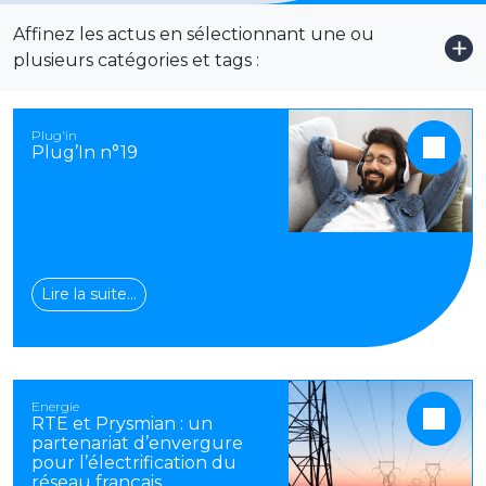
Affinez les actus en sélectionnant une ou
Voi
plusieurs catégories et tags :
Plug'in
Plug’In n°19
Lire la suite…
Energie
RTE et Prysmian : un
partenariat d’envergure
pour l’électrification du
réseau français