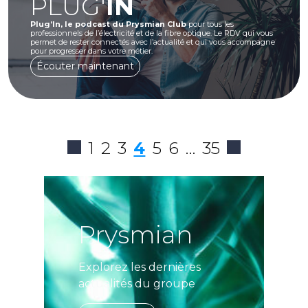
PLUG'
IN
Plug’In, le podcast du Prysmian Club
pour tous les
professionnels de l’électricité et de la fibre optique. Le RDV qui vous
permet de rester connectés avec l’actualité et qui vous accompagne
pour progresser dans votre métier.
Écouter maintenant
1
2
3
4
5
6
…
35
Prysmian
Explorez les dernières
actualités du groupe