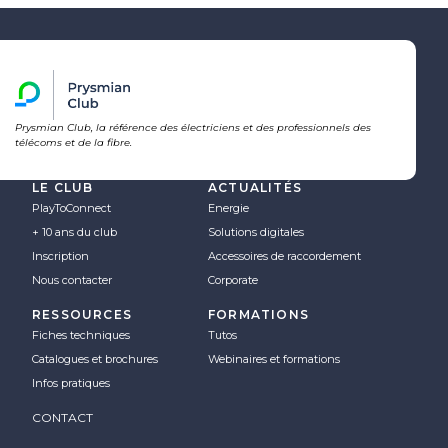
Prysmian Club, la référence des électriciens et des professionnels des
télécoms et de la fibre.
LE CLUB
ACTUALITÉS
PlayToConnect
Energie
+ 10 ans du club
Solutions digitales
Inscription
Accessoires de raccordement
Nous contacter
Corporate
RESSOURCES
FORMATIONS
Fiches techniques
Tutos
Catalogues et brochures
Webinaires et formations
Infos pratiques
CONTACT