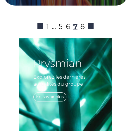
1
…
5
6
7
8
Prysmian
Explorez les dernières
actualités du groupe
En savoir plus