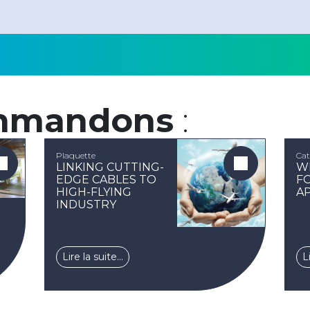
mmandons
:
Plaquette
Cat
LINKING CUTTING-
W
EDGE CABLES TO
F
HIGH-FLYING
A
INDUSTRY
Lire la suite…
L