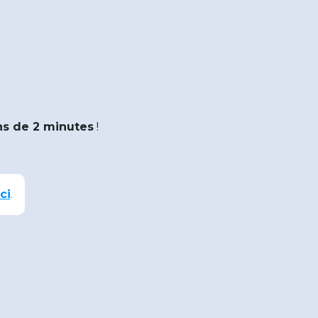
s de 2 minutes
!
ci
.