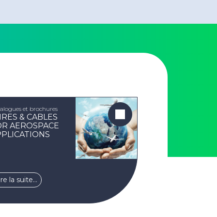
alogues et brochures
IRES & CABLES
OR AEROSPACE
PPLICATIONS
ire la suite…