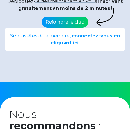
Débloquez-le dès maintenant en vous
inscrivant
gratuitement
en
moins de 2 minutes
!
Rejoindre le club
Si vous êtes déjà membre,
connectez-vous en
cliquant ici
.
Date de publication : 26 mars 2024
Partager :
Nous
recommandons
: