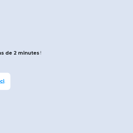
s de 2 minutes
!
ci
.