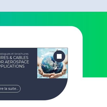
alogues et brochures
IRES & CABLES
OR AEROSPACE
PPLICATIONS
ire la suite…