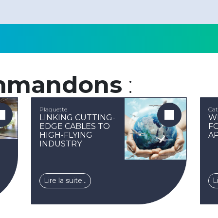
mmandons
:
Plaquette
Cat
LINKING CUTTING-
W
EDGE CABLES TO
F
HIGH-FLYING
A
INDUSTRY
Lire la suite…
L