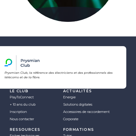
Prysmian Club, la référence des électriciens et des professionnels des
télécoms et de la fibre.
LE CLUB
ACTUALITÉS
PlayToConnect
Energie
+ 10 ans du club
Solutions digitales
Inscription
Accessoires de raccordement
Nous contacter
Corporate
RESSOURCES
FORMATIONS
Fiches techniques
Tutos