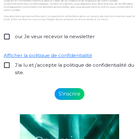
CÂBLES ET SYSTÈMES FRANCE dans le cadre de la création et de la gestion de votre compte.
Conformément à la Loi Informatique, Fichiers et Libertés, vous disposez d'un droit d'accès, de rectification
et d’opposition concernant Vos données personnelles, que vous pouvez exercer soit en vous connectant à
votre compte.
Vos données personnelles sont uniquement collectées dans un soucis de communication avec le
club. Elles ne font en aucun cas l'objet d'une cession ou d'une vente à un tiers.
oui: Je veux recevoir la newsletter
Afficher la politique de confidentialité
J’ai lu et j’accepte la politique de confidentialité du
site.
Alternative: