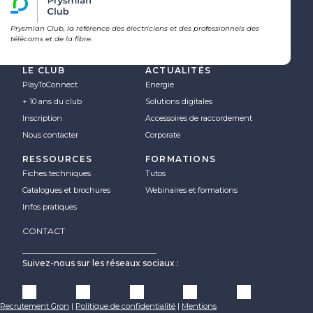
Prysmian Club, la référence des électriciens et des professionnels des
télécoms et de la fibre.
LE CLUB
ACTUALITÉS
PlayToConnect
Energie
+ 10 ans du club
Solutions digitales
Inscription
Accessoires de raccordement
Nous contacter
Corporate
RESSOURCES
FORMATIONS
Fiches techniques
Tutos
Catalogues et brochures
Webinaires et formations
Infos pratiques
CONTACT
Suivez-nous sur les réseaux sociaux :
Recrutement Gron
|
Politique de confidentialité
|
Mentions