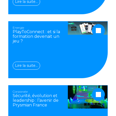
Lire la suite…
Energie
PlayToConnect : et si la
formation devenait un
jeu ?
Lire la suite…
Corporate
Sécurité, évolution et
leadership : l’avenir de
Prysmian France