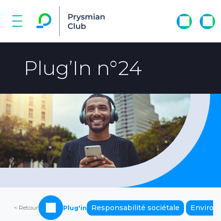
Plug’In n°24
Responsabilité sociétale
Environ
< Retour
Plug'in