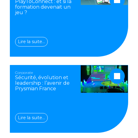
PlayToConnect : et si la
formation devenait un
jeu ?
Lire la suite…
Corporate
Sécurité, évolution et
leadership : l’avenir de
Prysmian France
Lire la suite…