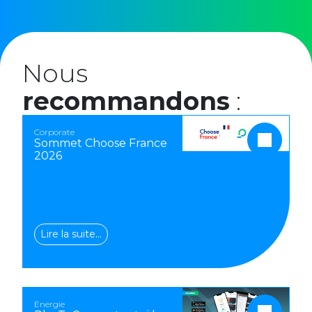
Nous
recommandons
:
Corporate
Sommet Choose France
2026
Lire la suite…
Energie