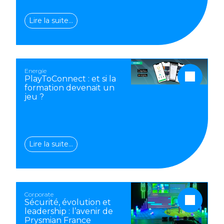
Lire la suite…
Energie
PlayToConnect : et si la
formation devenait un
jeu ?
Lire la suite…
Corporate
Sécurité, évolution et
leadership : l’avenir de
Prysmian France