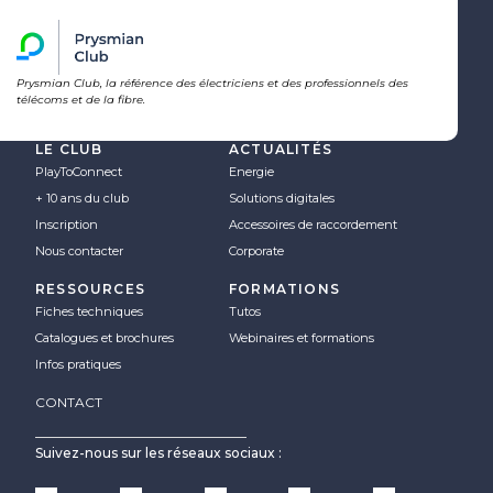
Prysmian Club, la référence des électriciens et des professionnels des
télécoms et de la fibre.
LE CLUB
ACTUALITÉS
PlayToConnect
Energie
+ 10 ans du club
Solutions digitales
Inscription
Accessoires de raccordement
Nous contacter
Corporate
RESSOURCES
FORMATIONS
Fiches techniques
Tutos
Catalogues et brochures
Webinaires et formations
Infos pratiques
CONTACT
Suivez-nous sur les réseaux sociaux :