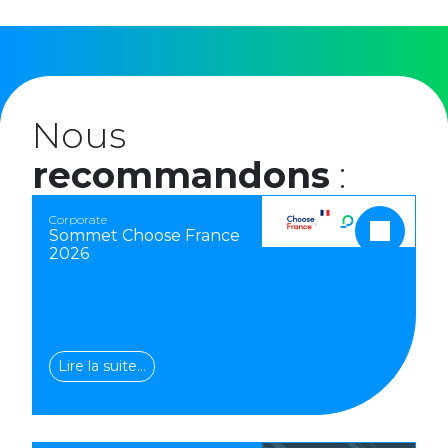
Nous
recommandons
:
Corporate
Sommet Choose France
2026
Lire la suite…