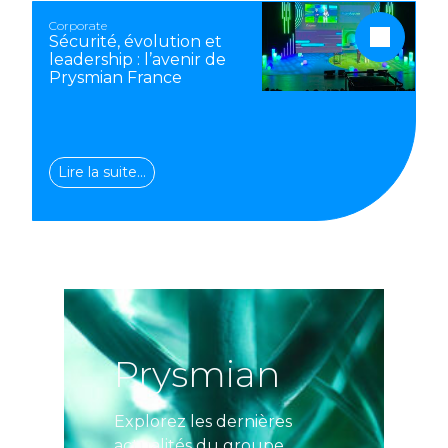
Corporate
Sécurité, évolution et
leadership : l’avenir de
Prysmian France
Lire la suite…
Prysmian
Explorez les dernières
actualités du groupe