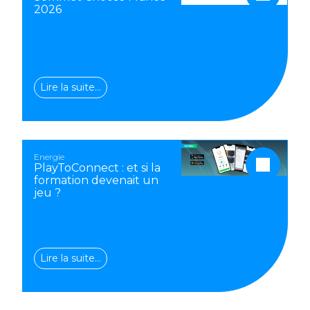
2026
Lire la suite…
Energie
PlayToConnect : et si la
formation devenait un
jeu ?
Lire la suite…