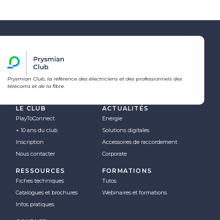
Prysmian Club, la référence des électriciens et des professionnels des
télécoms et de la fibre.
LE CLUB
ACTUALITÉS
PlayToConnect
Energie
+ 10 ans du club
Solutions digitales
Inscription
Accessoires de raccordement
Nous contacter
Corporate
RESSOURCES
FORMATIONS
Fiches techniques
Tutos
Catalogues et brochures
Webinaires et formations
Infos pratiques