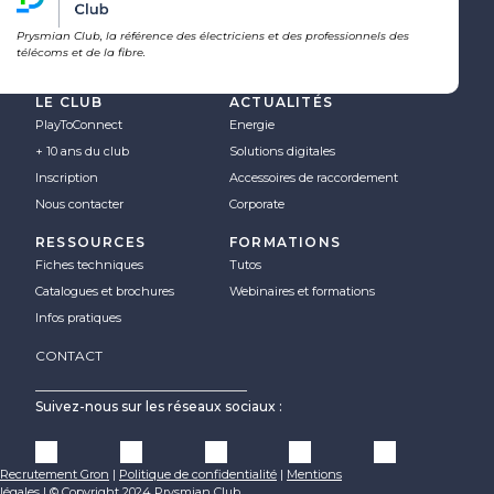
Prysmian Club, la référence des électriciens et des professionnels des
télécoms et de la fibre.
LE CLUB
ACTUALITÉS
PlayToConnect
Energie
+ 10 ans du club
Solutions digitales
Inscription
Accessoires de raccordement
Nous contacter
Corporate
RESSOURCES
FORMATIONS
Fiches techniques
Tutos
Catalogues et brochures
Webinaires et formations
Infos pratiques
CONTACT
Suivez-nous sur les réseaux sociaux :
Recrutement Gron
|
Politique de confidentialité
|
Mentions
légales
|
© Copyright 2024 Prysmian Club