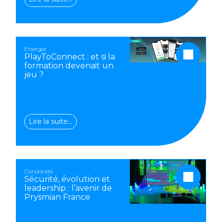
Energie
PlayToConnect : et si la
formation devenait un
jeu ?
Lire la suite…
Corporate
Sécurité, évolution et
leadership : l’avenir de
Prysmian France