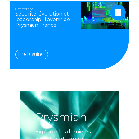
Corporate
Sécurité, évolution et
leadership : l’avenir de
Prysmian France
Lire la suite…
Prysmian
Explorez les dernières