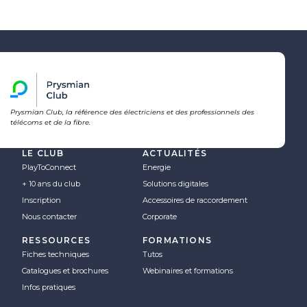
Prysmian Club, la référence des électriciens et des professionnels des
télécoms et de la fibre.
LE CLUB
ACTUALITÉS
PlayToConnect
Energie
+ 10 ans du club
Solutions digitales
Inscription
Accessoires de raccordement
Nous contacter
Corporate
RESSOURCES
FORMATIONS
Fiches techniques
Tutos
Catalogues et brochures
Webinaires et formations
Infos pratiques