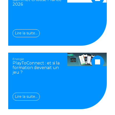
2026
Lire la suite…
Energie
PlayToConnect : et si la
formation devenait un
jeu ?
Lire la suite…