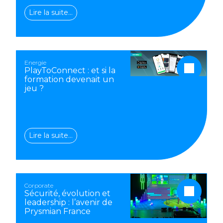
Lire la suite…
Energie
PlayToConnect : et si la
formation devenait un
jeu ?
Lire la suite…
Corporate
Sécurité, évolution et
leadership : l’avenir de
Prysmian France