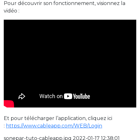
Pour découvrir son fonctionnement, visionnez la
vidéo :
Et pour télécharger l’application, cliquez ici
:
https://www.cableapp.com/WEB/Login
sonepar-tuto-cableapp.jpg 2022-01-17 12:38:01