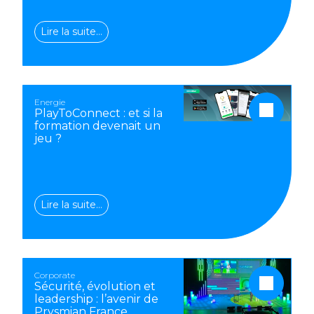
Lire la suite…
Energie
PlayToConnect : et si la
formation devenait un
jeu ?
Lire la suite…
Corporate
Sécurité, évolution et
leadership : l’avenir de
Prysmian France