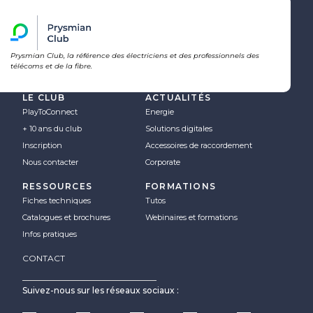
Prysmian Club, la référence des électriciens et des professionnels des
télécoms et de la fibre.
LE CLUB
ACTUALITÉS
PlayToConnect
Energie
+ 10 ans du club
Solutions digitales
Inscription
Accessoires de raccordement
Nous contacter
Corporate
RESSOURCES
FORMATIONS
Fiches techniques
Tutos
Catalogues et brochures
Webinaires et formations
Infos pratiques
CONTACT
Suivez-nous sur les réseaux sociaux :