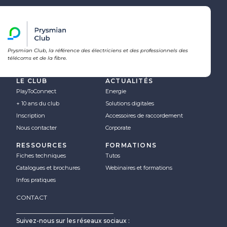
Prysmian Club, la référence des électriciens et des professionnels des
télécoms et de la fibre.
LE CLUB
ACTUALITÉS
PlayToConnect
Energie
+ 10 ans du club
Solutions digitales
Inscription
Accessoires de raccordement
Nous contacter
Corporate
RESSOURCES
FORMATIONS
Fiches techniques
Tutos
Catalogues et brochures
Webinaires et formations
Infos pratiques
CONTACT
Suivez-nous sur les réseaux sociaux :