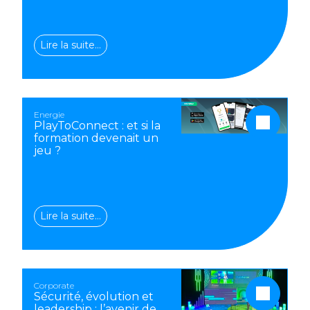
Lire la suite…
Energie
PlayToConnect : et si la
formation devenait un
jeu ?
Lire la suite…
Corporate
Sécurité, évolution et
leadership : l’avenir de