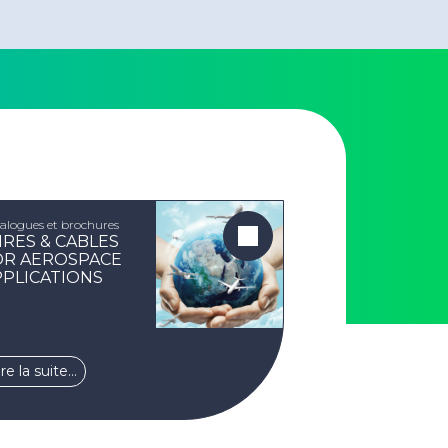
alogues et brochures
IRES & CABLES
OR AEROSPACE
PPLICATIONS
ire la suite…