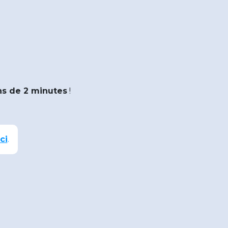
s de 2 minutes
!
ci
.