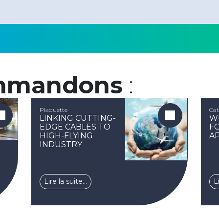
mmandons
:
Plaquette
Cat
LINKING CUTTING-
W
EDGE CABLES TO
F
HIGH-FLYING
A
INDUSTRY
Lire la suite…
L