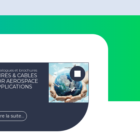
alogues et brochures
IRES & CABLES
OR AEROSPACE
PPLICATIONS
ire la suite…