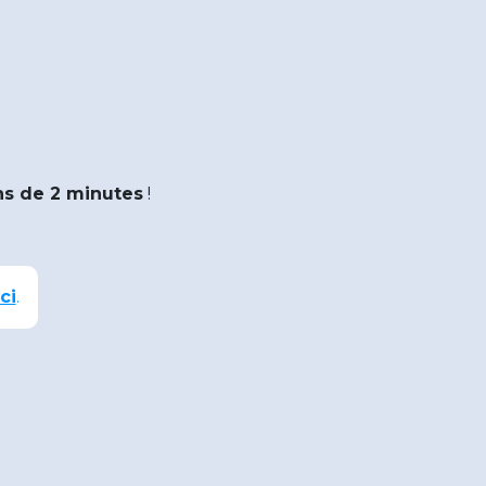
s de 2 minutes
!
ci
.