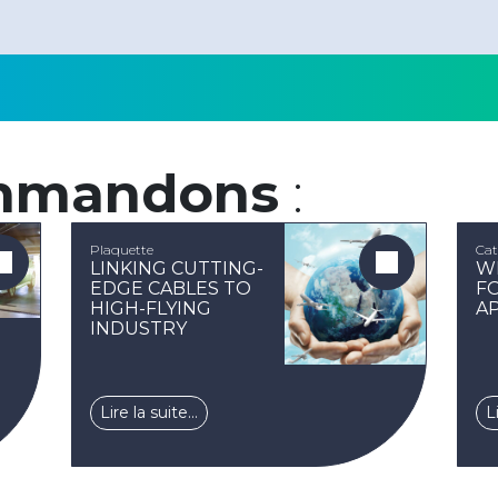
mmandons
:
Plaquette
Cat
LINKING CUTTING-
W
EDGE CABLES TO
F
HIGH-FLYING
A
INDUSTRY
Lire la suite…
L