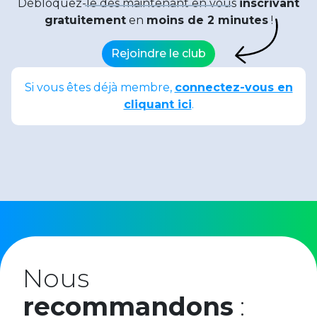
Débloquez-le dès maintenant en vous
inscrivant
gratuitement
en
moins de 2 minutes
!
Rejoindre le club
Si vous êtes déjà membre,
connectez-vous en
cliquant ici
.
Date de publication : 26 mars 2024
Partager :
Nous
recommandons
: