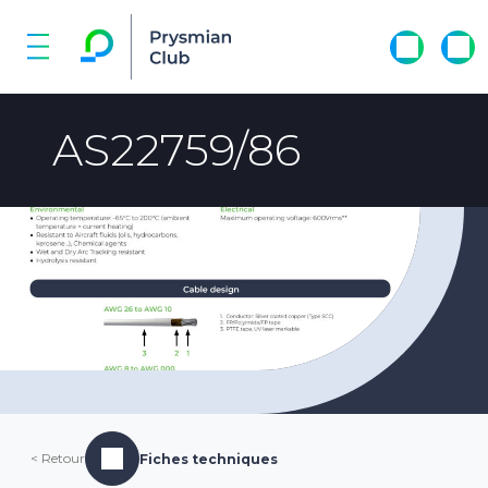
AS22759/86
< Retour
Fiches techniques