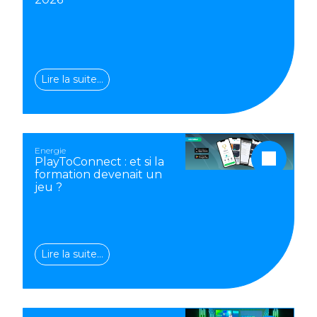
Lire la suite…
Energie
PlayToConnect : et si la
formation devenait un
jeu ?
Lire la suite…