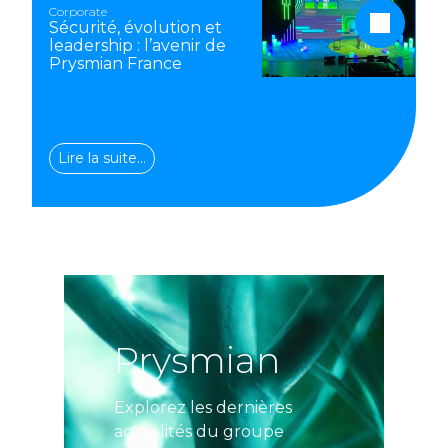
Corporate
Sécurité, évolution et
leadership : l’avenir de
Prysmian France
Lire la suite…
Prysmian
Explorez les dernières
actualités du groupe