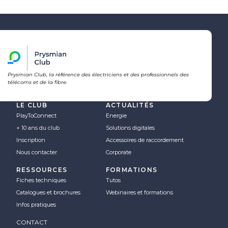
Prysmian Club, la référence des électriciens et des professionnels des
télécoms et de la fibre.
LE CLUB
ACTUALITÉS
PlayToConnect
Energie
+ 10 ans du club
Solutions digitales
Inscription
Accessoires de raccordement
Nous contacter
Corporate
RESSOURCES
FORMATIONS
Fiches techniques
Tutos
Catalogues et brochures
Webinaires et formations
Infos pratiques
CONTACT