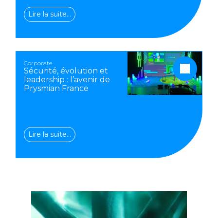
Lire la suite…
Corporate
Sécurité, évolution et
leadership : l’avenir de
Prysmian France
Lire la suite…