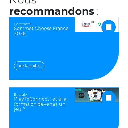
recommandons
:
Corporate
Sommet Choose France
2026
Lire la suite…
Energie
PlayToConnect : et si la
formation devenait un
jeu ?