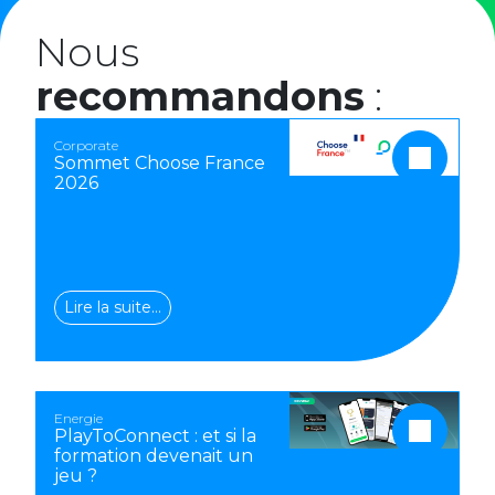
Nous
recommandons
:
Corporate
Sommet Choose France
2026
Lire la suite…
Energie
PlayToConnect : et si la
formation devenait un
jeu ?