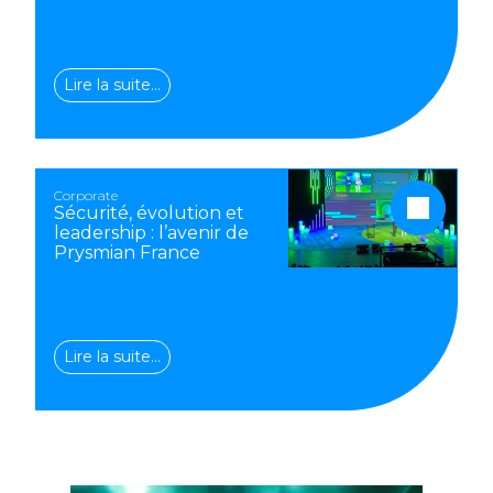
Lire la suite…
Corporate
Sécurité, évolution et
leadership : l’avenir de
Prysmian France
Lire la suite…