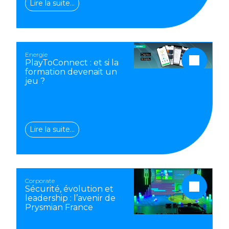
Lire la suite…
Energie
PlayToConnect : et si la
formation devenait un
jeu ?
Lire la suite…
Corporate
Sécurité, évolution et
leadership : l’avenir de
Prysmian France