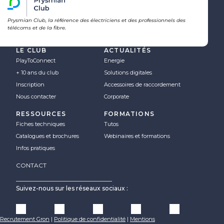
Prysmian Club, la référence des électriciens et des professionnels des
télécoms et de la fibre.
LE CLUB
ACTUALITÉS
PlayToConnect
Energie
+ 10 ans du club
Solutions digitales
Inscription
Accessoires de raccordement
Nous contacter
Corporate
RESSOURCES
FORMATIONS
Fiches techniques
Tutos
Catalogues et brochures
Webinaires et formations
Infos pratiques
CONTACT
Suivez-nous sur les réseaux sociaux :
Recrutement Gron
|
Politique de confidentialité
|
Mentions