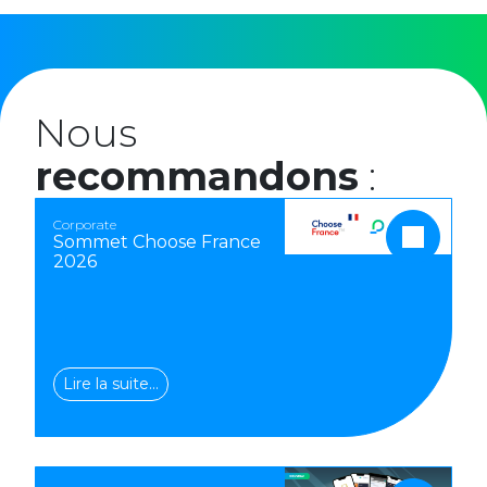
Nous
recommandons
:
Corporate
Sommet Choose France
2026
Lire la suite…