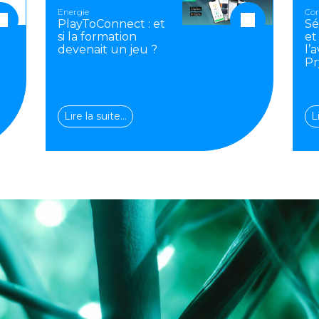
Energie
Cor
PlayToConnect : et
Sé
si la formation
et
devenait un jeu ?
l’
Pr
Lire la suite…
L