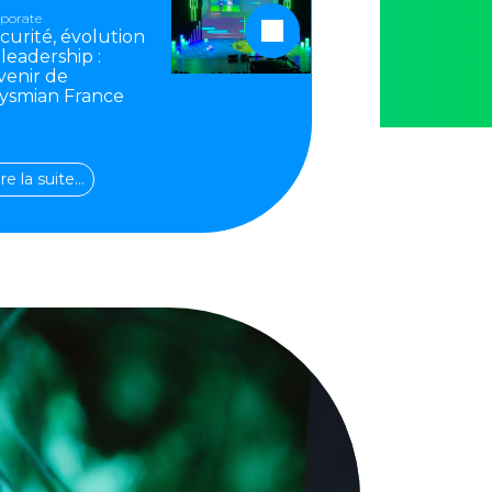
porate
curité, évolution
 leadership :
avenir de
ysmian France
ire la suite…