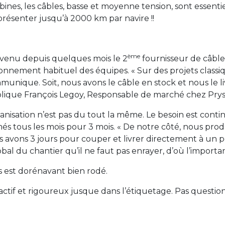
bines, les câbles, basse et moyenne tension, sont essent
présenter jusqu’à 2000 km par navire !!
ème
evenu depuis quelques mois le 2
fournisseur de câble
tionnement habituel des équipes. « Sur des projets clas
mmunique. Soit, nous avons le câble en stock et nous le l
explique François Legoy, Responsable de marché chez Pry
organisation n’est pas du tout la même. Le besoin est cont
és tous les mois pour 3 mois. « De notre côté, nous prod
ous avons 3 jours pour couper et livrer directement à un p
obal du chantier qu’il ne faut pas enrayer, d’où l’importan
 est dorénavant bien rodé.
réactif et rigoureux jusque dans l’étiquetage. Pas questio