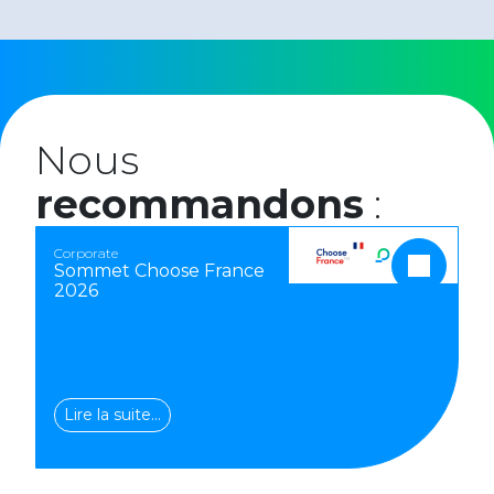
Nous
recommandons
:
Corporate
Sommet Choose France
2026
Lire la suite…