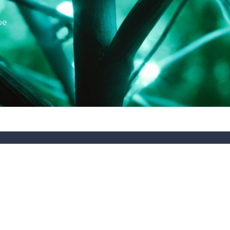
pe
LITÉS
RESSOURCES
FORMATIONS
Fiches techniques
Tutos
digitales
Catalogues et brochures
Webinaires et formatio
es de raccordement
Infos pratiques
Recrutement Gron
|
Politique de confi