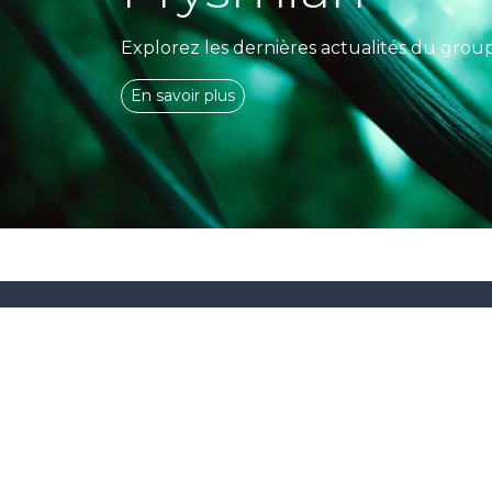
Explorez les dernières actualités du grou
En savoir plus
LE CLUB
ACTUA
PlayToConnect
Energie
+ 10 ans du club
Solutions 
Inscription
Accessoir
Prysmian Club, la référence
Nous contacter
Corporate
des électriciens et des
professionnels des
télécoms et de la fibre.