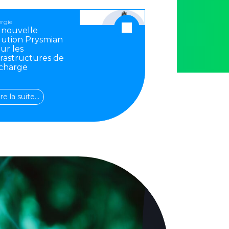
rgie
 nouvelle
lution Prysmian
ur les
frastructures de
charge
ire la suite…