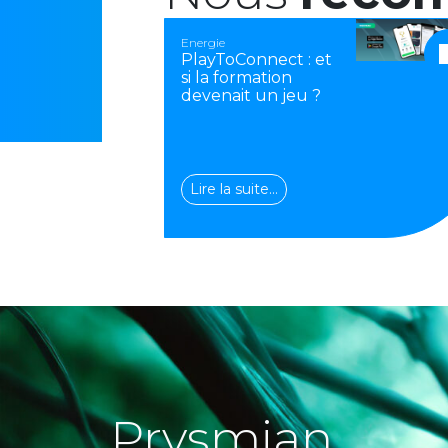
Energie
PlayToConnect : et
si la formation
devenait un jeu ?
Lire la suite…
Prysmian