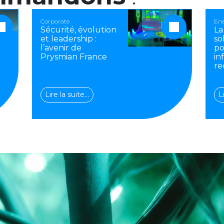
Corporate
Ene
Sécurité, évolution
La
et leadership :
so
l’avenir de
po
Prysmian France
in
re
Lire la suite…
L