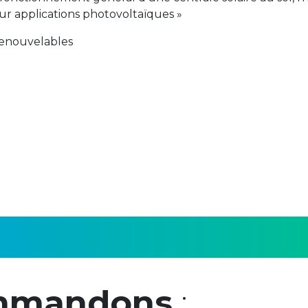
ur applications photovoltaïques »
renouvelables
mmandons
: