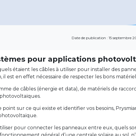
Date de publication : 15 septembre 
ystèmes pour applications photovol
ls étaient les câbles à utiliser pour installer des pan
, il est en effet nécessaire de respecter les bons matériel
me de câbles (énergie et data), de matériels de raccor
 photovoltaïques.
e point sur ce qui existe et identifier vos besoins, Prysm
photovoltaïque.
 utiliser pour connecter les panneaux entre eux, quels s
onctionnement général d’une centrale solaire au sol, n’