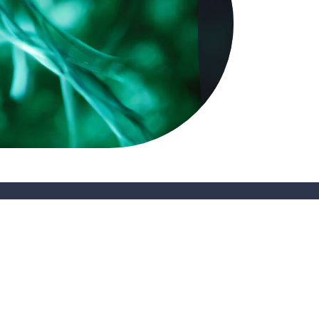
CONTACT
ns
Suivez-nous sur les réseaux sociaux :
dentialité
|
Mentions légales
|
© Copyright 2024 Prysmian Club