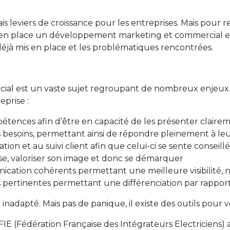
s leviers de croissance pour les entreprises. Mais pour 
re en place un développement marketing et commercial ef
ns déjà mis en place et les problématiques rencontrées.
l est un vaste sujet regroupant de nombreux enjeux. Vo
eprise :
mpétences afin d’être en capacité de les présenter clairem
urs besoins, permettant ainsi de répondre pleinement à le
tion et au suivi client afin que celui-ci se sente consei
ise, valoriser son image et donc se démarquer
ication cohérents permettant une meilleure visibilité,
 pertinentes permettant une différenciation par rappo
 inadapté. Mais pas de panique, il existe des outils pour v
FFIE (Fédération Française des Intégrateurs Electriciens