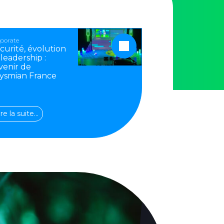
porate
curité, évolution
 leadership :
avenir de
ysmian France
ire la suite…