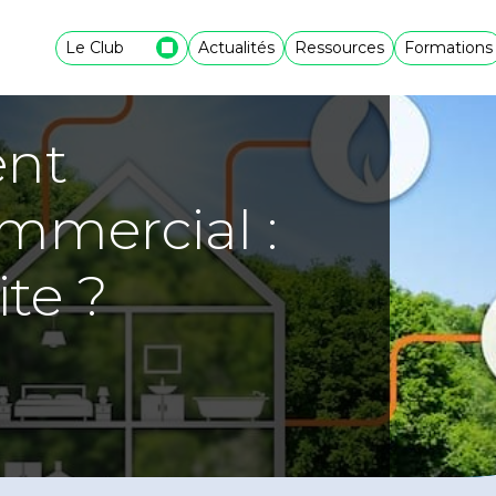
Le Club
Actualités
Ressources
Formations
ent
mmercial :
ite ?