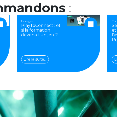
mmandons
:
Energie
Cor
PlayToConnect : et
Sé
si la formation
et
devenait un jeu ?
l’
Pr
Lire la suite…
L