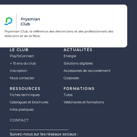
Prysmian Club, la référence des électriciens et des professionnels des
télécoms et de la fibre.
LE CLUB
ACTUALITÉS
PlayToConnect
Energie
+ 10 ans du club
Solutions digitales
Inscription
Accessoires de raccordement
Nous contacter
Corporate
RESSOURCES
FORMATIONS
Fiches techniques
Tutos
Catalogues et brochures
Webinaires et formations
Infos pratiques
CONTACT
Suivez-nous sur les réseaux sociaux :