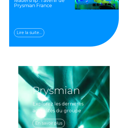
leadership : l’avenir de
Prysmian France
Lire la suite…
Prysmian
Explorez les dernières
actualités du groupe
En savoir plus