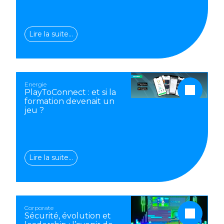
Lire la suite…
Energie
PlayToConnect : et si la
formation devenait un
jeu ?
Lire la suite…
Corporate
Sécurité, évolution et