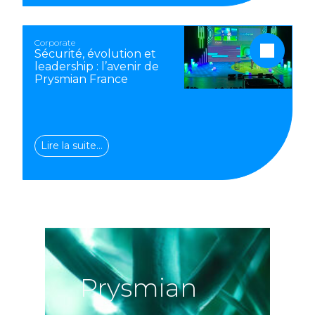
Corporate
Sécurité, évolution et
leadership : l’avenir de
Prysmian France
Lire la suite…
Prysmian