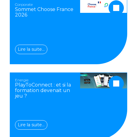
Corporate
Sommet Choose France
2026
Lire la suite…
Energie
PlayToConnect : et si la
formation devenait un
jeu ?
Lire la suite…