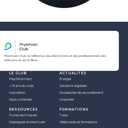
Prysmian Club, la référence des électriciens et des professionnels des
télécoms et de la fibre.
LE CLUB
ACTUALITÉS
PlayToConnect
Energie
+ 10 ans du club
Solutions digitales
Inscription
Accessoires de raccordement
Nous contacter
Corporate
RESSOURCES
FORMATIONS
Fiches techniques
Tutos
Catalogues et brochures
Webinaires et formations