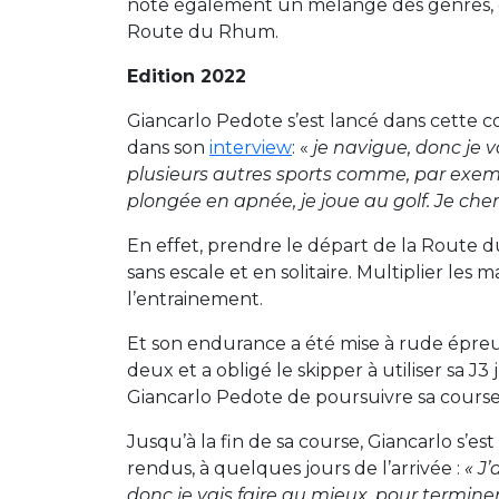
note également un mélange des genres, gr
Route du Rhum.
Edition 2022
Giancarlo Pedote s’est lancé dans cette c
dans son
interview
: «
je navigue, donc je v
plusieurs autres sports comme, par exemple
plongée en apnée, je joue au golf. Je che
En effet, prendre le départ de la Route 
sans escale et en solitaire. Multiplier 
l’entrainement.
Et son endurance a été mise à rude épreuve
deux et a obligé le skipper à utiliser sa J
Giancarlo Pedote de poursuivre sa course 
Jusqu’à la fin de sa course, Giancarlo s’e
rendus, à quelques jours de l’arrivée :
« J
donc je vais faire au mieux, pour termin