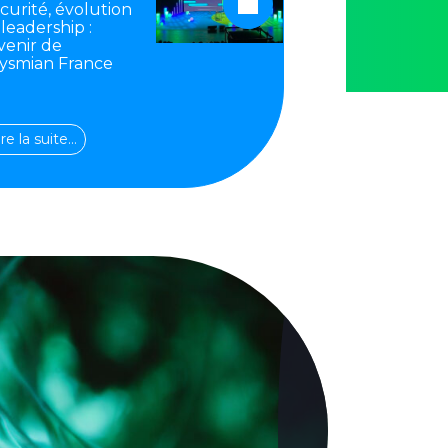
curité, évolution
 leadership :
avenir de
ysmian France
ire la suite…