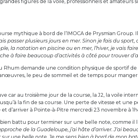
andes figures de la voile, professionnels et amateurs s
ourse mythique à bord de l’IMOCA de Prysmian Group. Il 
ais passer plusieurs jours en mer. Sinon je fais du sport
, la natation en piscine ou en mer, l’hiver, je vais fair
rche à faire beaucoup d’activités à côté pour trouver d’
du Rhum demande une condition physique de sportif de h
les manœuvres, le peu de sommeil et de temps pour mang
 car au troisième jour de la course, la J2, la voile int
3 jusqu’à la fin de sa course. Une perte de vitesse et une
et d’arriver à Pointe-à-Pitre mercredi 23 novembre à 1h4
st bien battu pour terminer sur une belle note, comme il 
’approche de la Guadeloupe, j’ai hâte d’arriver. J’ai bea
er sur une belle note. Je me sens bien à bord de mon ba