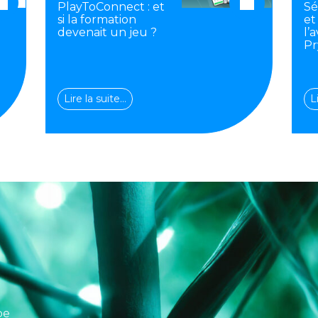
PlayToConnect : et
Sé
si la formation
et
devenait un jeu ?
l’
Pr
Lire la suite…
L
pe