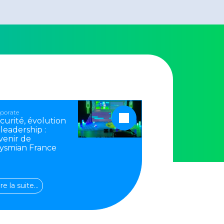
porate
curité, évolution
 leadership :
avenir de
ysmian France
ire la suite…