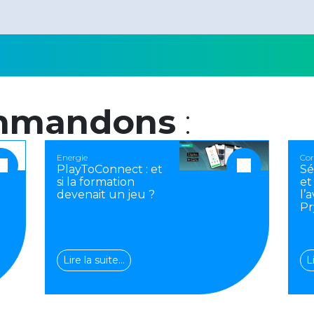
mmandons
:
Energie
Cor
PlayToConnect : et
Sé
si la formation
et
devenait un jeu ?
l’
Pr
Lire la suite…
L