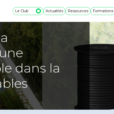
Le Club
Actualités
Ressources
Formations
ka
 une
le dans la
âbles