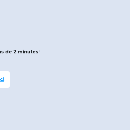
s de 2 minutes
!
ci
.