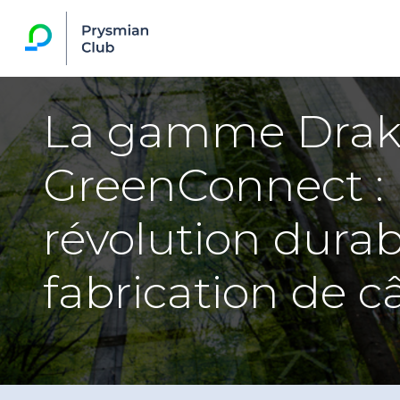
La gamme Dra
GreenConnect :
révolution durab
fabrication de c