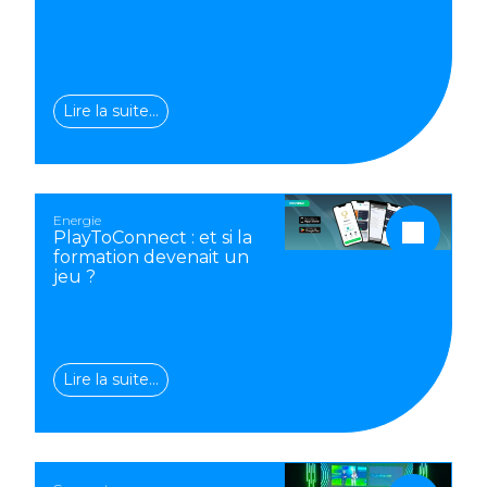
Lire la suite…
Energie
PlayToConnect : et si la
formation devenait un
jeu ?
Lire la suite…