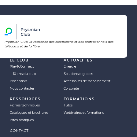
Prysmian Club, la référence des électriciens et des professionnels des
télécoms et de la fibre.
LE CLUB
ACTUALITÉS
PlayToConnect
Energie
+ 10 ans du club
Solutions digitales
Inscription
Accessoires de raccordement
Nous contacter
Corporate
RESSOURCES
FORMATIONS
Fiches techniques
Tutos
Catalogues et brochures
Webinaires et formations
Infos pratiques
CONTACT