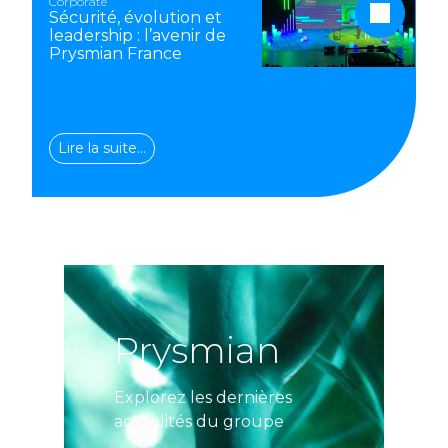
Corporate
Sécurité, évolution et
leadership : l’avenir de
Prysmian France
Lire la suite…
Prysmian
Explorez les dernières
actualités du groupe