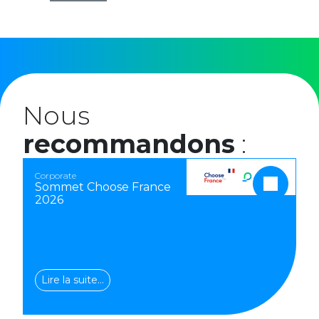
Nous
recommandons
:
Corporate
Sommet Choose France
2026
Lire la suite…