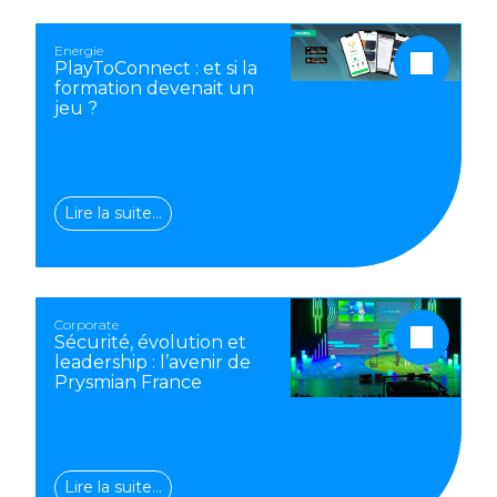
Energie
PlayToConnect : et si la
formation devenait un
jeu ?
Lire la suite…
Corporate
Sécurité, évolution et
leadership : l’avenir de
Prysmian France
Lire la suite…