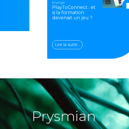
Energie
PlayToConnect : et
si la formation
devenait un jeu ?
Lire la suite…
Prysmian