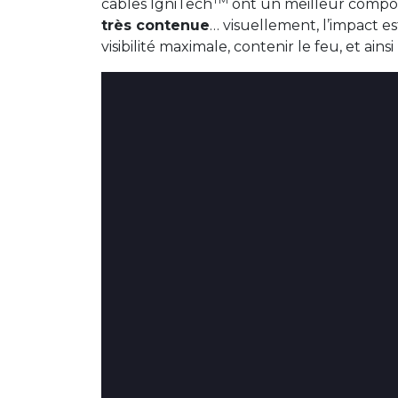
câbles IgniTech
ont un meilleur compo
très contenue
… visuellement, l’impact e
visibilité maximale, contenir le feu, et ains