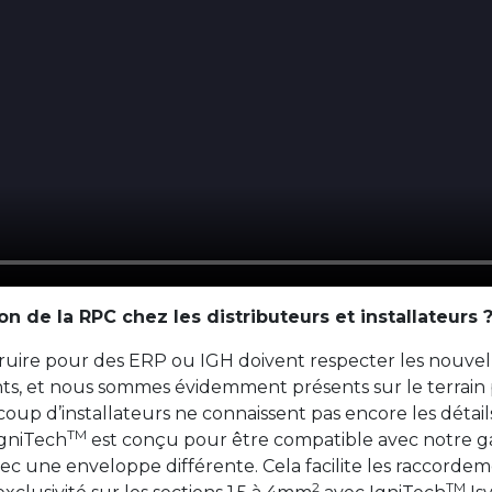
 de la RPC chez les distributeurs et installateurs 
ruire pour des ERP ou IGH doivent respecter les nouvell
s, et nous sommes évidemment présents sur le terrain 
p d’installateurs ne connaissent pas encore les détails. 
TM
IgniTech
est conçu pour être compatible avec notre 
ec une enveloppe différente. Cela facilite les raccordeme
2
TM