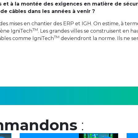
ns et à la montée des exigences en matière de séc
 de câbles dans les années à venir ?
hme des mises en chantier des ERP et IGH. On estime, à t
TM
gène IgniTech
. Les grandes villes se construisent en ha
TM
câbles comme IgniTech
deviendront la norme. Ils ne se
mmandons
: