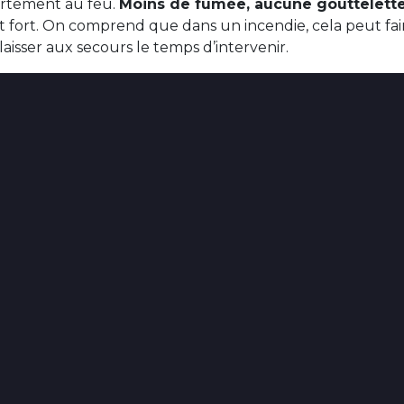
rtement au feu.
Moins de fumée, aucune gouttelette
st fort. On comprend que dans un incendie, cela peut fai
i laisser aux secours le temps d’intervenir.