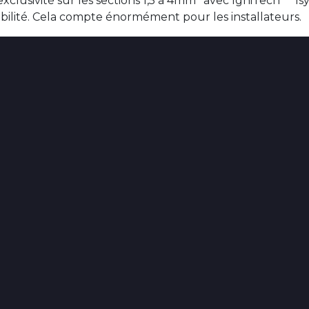
xclusivité sur les sections 1,5 à 4mm
avec IgniTech
Isy
ilité. Cela compte énormément pour les installateurs.