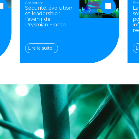
Corporate
Ene
Sécurité, évolution
La
et leadership :
so
l’avenir de
po
Prysmian France
in
re
Lire la suite…
L