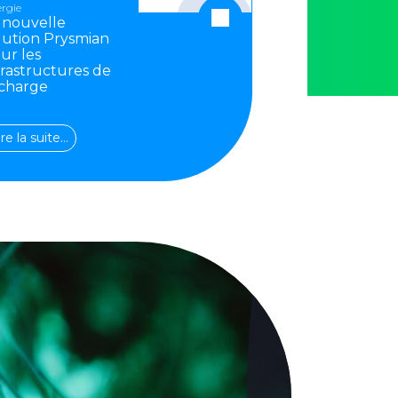
rgie
 nouvelle
lution Prysmian
ur les
frastructures de
charge
ire la suite…