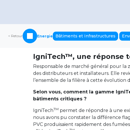
Bâtiments et Infrastructures
Env
< Retour
Energie
IgniTech™, une réponse te
Responsable de marché général pour la zo
des distributeurs et installateurs. Elle r
l’ensemble de la filière à cette évolution 
Selon vous, comment la gamme IgniT
bâtiments critiques ?
TM
IgniTech
permet de répondre à une exigen
nous avons pu constater la différence f
PVC produisaient rapidement des fumées o
TM