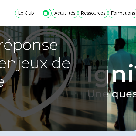
Le Club
Actualités
Ressources
Formations
 réponse
 enjeux de
e