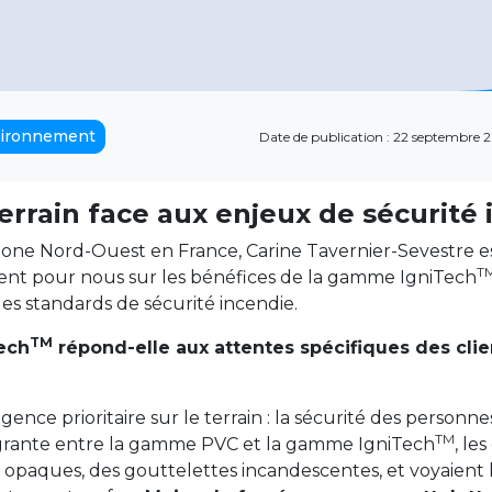
ironnement
Date de publication : 22 septembre 
rrain face aux enjeux de sécurité 
ne Nord-Ouest en France, Carine Tavernier-Sevestre est
T
evient pour nous sur les bénéfices de la gamme IgniTech
des standards de sécurité incendie.
TM
ech
répond-elle aux attentes spécifiques des cli
ce prioritaire sur le terrain : la sécurité des personnes 
TM
lagrante entre la gamme PVC et la gamme IgniTech
, le
paques, des gouttelettes incandescentes, et voyaient le