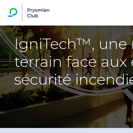
IgniTech™, une
terrain face aux
sécurité incendi