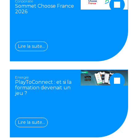
Corporate
Sommet Choose France
2026
Lire la suite…
Energie
PlayToConnect : et si la
formation devenait un
jeu ?
Lire la suite…