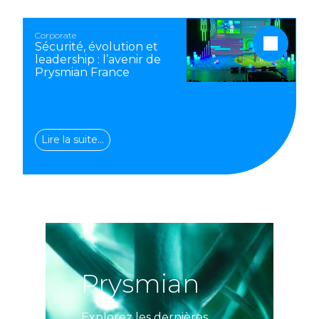
Corporate
Sécurité, évolution et
leadership : l’avenir de
Prysmian France
Lire la suite…
Prysmian
Explorez les dernières